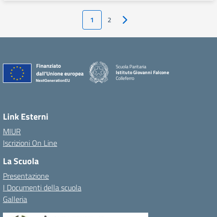
1
2
Pagina successiva
Scuola Paritaria
Istituto Giovanni Falcone
Colleferro
Link Esterni
MIUR
Iscrizioni On Line
La Scuola
Presentazione
I Documenti della scuola
Galleria