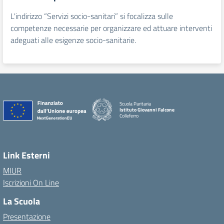
L'indirizzo “Servizi socio-sanitari” si focalizza sulle
competenze necessarie per organizzare ed attuare interventi
adeguati alle esigenze socio-sanitarie.
Scuola Paritaria
Istituto Giovanni Falcone
Colleferro
Link Esterni
MIUR
Iscrizioni On Line
La Scuola
Presentazione